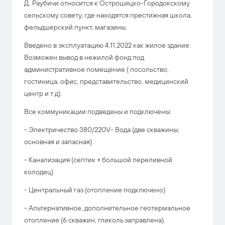
Д. Раубичи относится к Острошицко-Городокскому
сельскому совету, где находятся престижная школа,
фельдшерский пункт, магазины.
Введено в эксплуатацию 4.11.2022 как жилое здание.
Возможен вывод в нежилой фонд под
административное помещение ( посольство,
гостиница, офис, представительство, медицинский
центр и т д).
Все коммуникации подведены и подключены:
- Электричество 380/220V- Вода (две скважины,
основная и запасная)
- Канализация (септик + большой переливной
колодец)
- Центральный газ (отопление подключено)
- Альтернативное, дополнительное геотермальное
отопление (6 скважин, гликоль заправлена).