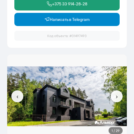
+375 33 914-28-28
Написать в Telegram
Код объекта: #
31497493
‹
›
1
/
29