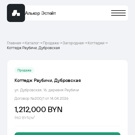
Алькор Эстейт
Главная
→
Каталог
→
Продажа
→
Загородная
→
Коттеджи
→
Коттедж Раубичи, Дубровская
Продажа
Коттедж Раубичи, Дубровская
ул. Дубровская, 16, деревня Раубичи
Договор №
200/1
от
14.04.2026
1,212,000 BYN
960
BYN/м²